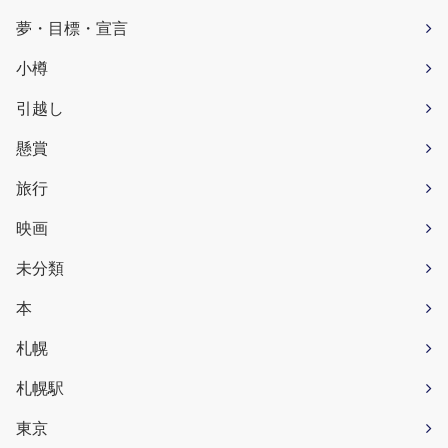
夢・目標・宣言
小樽
引越し
懸賞
旅行
映画
未分類
本
札幌
札幌駅
東京