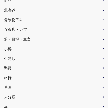
函館
北海道
危険物乙4
喫茶店・カフェ
夢・目標・宣言
小樽
引越し
懸賞
旅行
映画
未分類
本