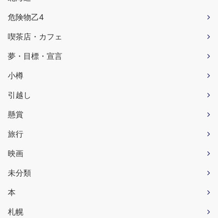
危険物乙4
喫茶店・カフェ
夢・目標・宣言
小樽
引越し
懸賞
旅行
映画
未分類
本
札幌