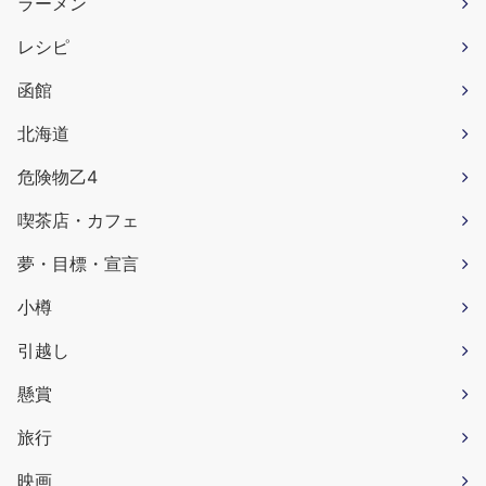
ラーメン
レシピ
函館
北海道
危険物乙4
喫茶店・カフェ
夢・目標・宣言
小樽
引越し
懸賞
旅行
映画