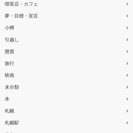
喫茶店・カフェ
夢・目標・宣言
小樽
引越し
懸賞
旅行
映画
未分類
本
札幌
札幌駅