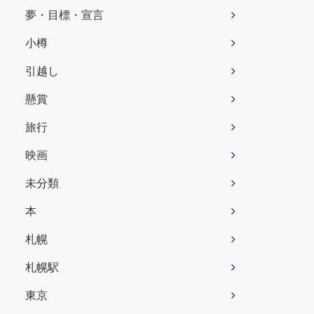
夢・目標・宣言
小樽
引越し
懸賞
旅行
映画
未分類
本
札幌
札幌駅
東京