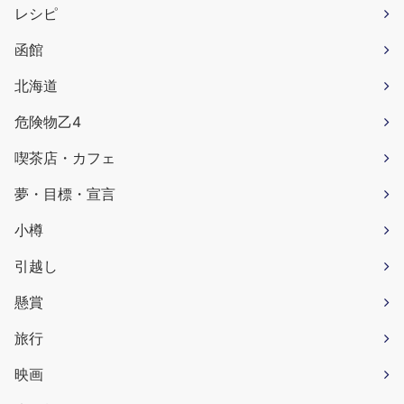
レシピ
函館
北海道
危険物乙4
喫茶店・カフェ
夢・目標・宣言
小樽
引越し
懸賞
旅行
映画